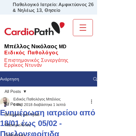
Παθολογικό Ιατρείο: Αμφικτύονος 26
& Νηλέως 13, Θησείο
Μπέλλος Νικόλαος
MD
Ειδικός Παθολόγος
Επιστημονικός Συνεργάτης
Ερρίκος Ντυνάν
Ανάρτηση
All Posts
Ειδικός Παθολόγος Μπέλλος
All Posts
6 Φεβ 2018
διαβάστηκε 1 λεπτά
Ενημέρωση ιατρείου από
Βιταμίνες και Υγεία
18/01 έως 05/02 -
Ηλεκτρολύτες
Πυελονεφρίτιδα
Παθολογία