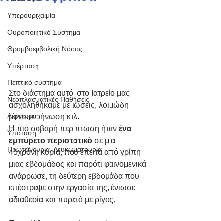
Υπερουριχαιμία
Ουροποιητικό Σύστημα
Θρομβοεμβολική Νόσος
Υπέρταση
Πεπτικό σύστημα
Στο διάστημα αυτό, στο Ιατρείο μας 
Νεοπλασματικές Παθήσεις
ασχοληθήκαμε με ιώσεις, λοιμώδη 
Λέμφωμα
μονοπυρήνωση κτλ.
Η πιο σοβαρή περίπτωση ήταν 
ένα 
Υπόταση
εμπύρετο περιστατικό
 σε μία 
Πρωτεϊνουρία, Λευκωματουρία
45χρονη κυρία, που έπειτα από γρίπη 
μιας εβδομάδος και παρότι φαινομενικά 
ανάρρωσε, τη δεύτερη εβδομάδα που 
επέστρεψε στην εργασία της, ένιωσε 
αδιαθεσία και πυρετό με ρίγος.