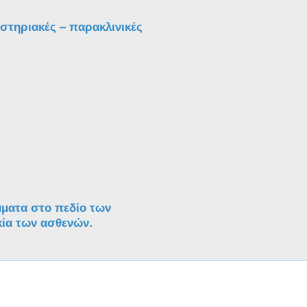
αστηριακές – παρακλινικές
μματα στο πεδίο των
κία των ασθενών.