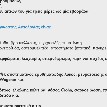
εβδομάδων,
C,
ν αιτιών του για τρεις μέρες ως μία εβδομάδα
γνώστης Αιτιολογίας είναι:
δίτιδα, βρουκέλλωση, κεγχροειδής φυματίωση.
ονεφρίτιδα, οστεομυελίτιδα, αποστήματα (ηπατικό, παγκρε
 λεμφώματα, λευχαιμία, υπερνέφρωμα, καρκίνοι παχέος 
%): συστηματικός ερυθηματώδης λύκος, ρευματοειδής α
Wegener κ.α.
όπως: ελκώδης κολίτιδα, νόσος Crohn, σαρκοείδωση, π
ίτιδα κ.α.
σε φαρμακευτικά αίτια.