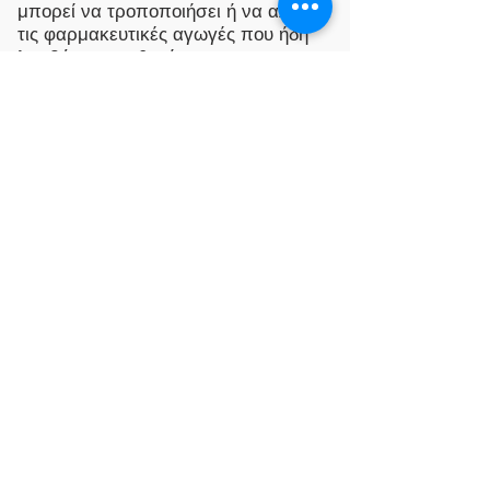
μπορεί να τροποποιήσει ή να αλλάξει
τις φαρμακευτικές αγωγές που ήδη
λαμβάνει ο ασθενής.
Μπέλλος Νικόλαος MD
Ειδικός Παθολόγος
ΣΥΝΕΡΓΑΣΙΕΣ:
ΕΠΕΙΓΟΝΤΑ.gr
Καλέστε στο Ιατρείο
210 3417554
Καλέστε τον Γιατρό