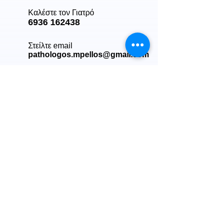
Καλέστε τον Γιατρό
6936 162438
Στείλτε email
pathologos.mpellos@gmail.com
ΙΑΤΡΕΙΟ:
Ιατρείο Πετράλωνα - Θησείο:
Αμφικτύονος 26 & Νηλέως 13,
τκ.11851
Δευτέρα
10:00 - 13:00 & 17:00 - 20:30
Τρίτη
17:00 - 20:30
Τετάρτη
10:00 - 13:00
Πέμπτη
17:00 - 20:30
Στείλτε το μήνυμα σας στην
παρακάτω φόρμα επικοινωνίας