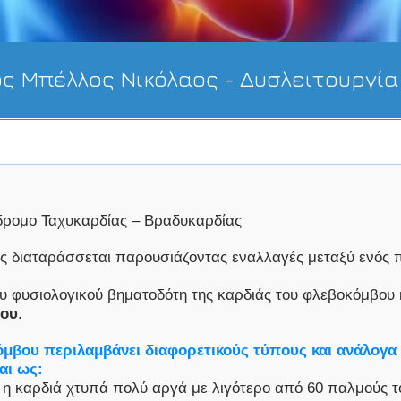
ος Μπέλλος Νικόλαος - Δυσλειτουργί
δρομο Ταχυκαρδίας – Βραδυκαρδίας
άς διαταράσσεται παρουσιάζοντας εναλλαγές μεταξύ ενός 
του φυσιολογικού βηματοδότη της καρδιάς του φλεβοκόμβου
βου
.
βου περιλαμβάνει διαφορετικούς τύπους και ανάλογα 
αι ως:
η καρδιά χτυπά πολύ αργά με λιγότερο από 60 παλμούς το