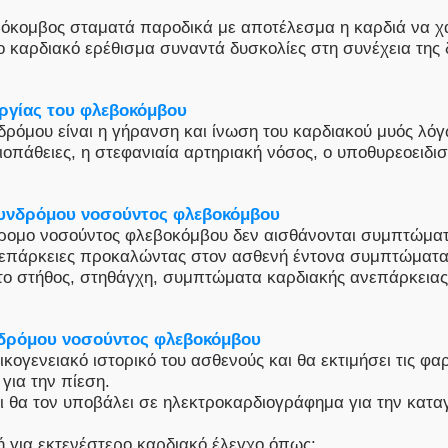
κομβος σταματά παροδικά με αποτέλεσμα η καρδιά να χάν
 καρδιακό ερέθισμα συναντά δυσκολίες στη συνέχεια της 
ουργίας του φλεβοκόμβου
δρόμου είναι η γήρανση και ίνωση του καρδιακού μυός λόγω
ρδιοπάθειες, η στεφανιαία αρτηριακή νόσος, ο υποθυρεοειδι
συνδρόμου νοσούντος φλεβοκόμβου
δρομο νοσούντος φλεβοκόμβου δεν αισθάνονται συμπτώματ
ανεπάρκειες προκαλώντας στον ασθενή έντονα συμπτώματ
το στήθος, στηθάγχη, συμπτώματα καρδιακής ανεπάρκειας
νδρόμου νοσούντος φλεβοκόμβου
 οικογενειακό ιστορικό του ασθενούς και θα εκτιμήσει τις 
για την πίεση.
αι θα τον υποβάλει σε ηλεκτροκαρδιογράφημα για την κατα
 για εκτενέστερο καρδιακό έλεγχο όπως: