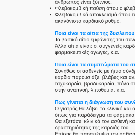
άνθρωπος είναι ξύπνιος.
Φλεβοκομβική παύση όπου ο φλεβό
Φλεβοκομβικό αποκλεισμό όπου το
ακανόνιστο καρδιακό ρυθμό.
Ποια είναι τα αίτια της δυσλειτ
Το βασικό αίτιο εμφάνισης του συν
Άλλα αίτια είναι: οι συγγενείς κα
φαρμακευτικές αγωγές, κ.α.
Ποια είναι τα συμπτώματα του 
Συνήθως οι ασθενείς με ήπιο σύν
καρδιά παρουσιάζει βλάβες και 
ταχυκαρδία, βραδυκαρδία, πόνο σ
στην αναπνοή, λιποθυμία, κ.α.
Πως γίνεται η διάγνωση του συ
Ο γιατρός θα λάβει το κλινικό και
όπως για παράδειγμα τα φάρμακα 
Θα εξετάσει κλινικά τον ασθενή κ
δραστηριότητας της καρδιάς του.
Επίσης θα παραπέμψει τον ασθενή