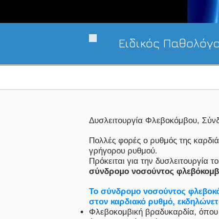
Ειδικός Παθολόγ
Δυσλειτουργία Φλεβοκόμβου, Σύν
Πολλές φορές ο ρυθμός της καρδι
γρήγορου ρυθμού.
Πρόκειται για την δυσλειτουργία 
σύνδρομο νοσούντος φλεβόκομ
Το σύνδρομο νοσούντος φλεβoκόμ
στον καρδιακό ρυθμό, εκδηλώνετ
Φλεβοκομβική βραδυκαρδία, όπου 