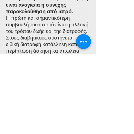
είναι αναγκαία η συνεχής
παρακολούθηση από ιατρό.
Η πρώτη και σημαντικότερη
συμβουλή του ιατρού είναι η αλλαγή
του τρόπου ζωής και της διατροφής.
Στους διαβητικούς συστήνεται πάντα
ειδική διατροφή κατάλληλη κατά
περίπτωση άσκηση κα απώλεια
βάρους ειδικά στα άτομα που είναι
υπέρβαρα ή παχύσαρκα.
Ο ιατρός συστήνει σε κάθε ασθενή
την κατάλληλη αγωγή κατά
περίπτωση και την τροποποιεί όταν
χρειάζεται με σκοπό
να επιτευχθεί η καλύτερη δυνατή
ρύθμιση