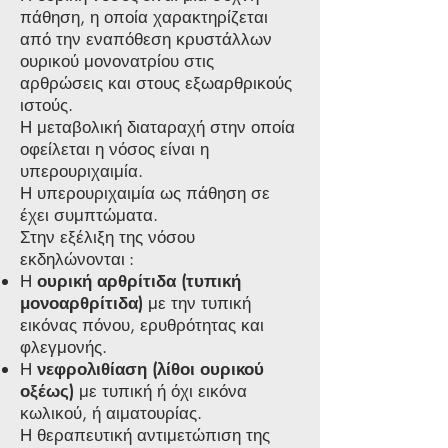
πάθηση, η οποία χαρακτηρίζεται
από την εναπόθεση κρυστάλλων
ουρικού μονονατρίου στις
αρθρώσεις και στους εξωαρθρικούς
ιστούς.
Η μεταβολική διαταραχή στην οποία
οφείλεται η νόσος είναι η
υπερουριχαιμία.
Η υπερουριχαιμία ως πάθηση σε
έχει συμπτώματα.
Στην εξέλιξη της νόσου
εκδηλώνονται :
Η
ουρική αρθρίτιδα (τυπική
μονοαρθρίτιδα)
με την τυπική
εικόνας πόνου, ερυθρότητας και
φλεγμονής.
Η
νεφρολιθίαση (λίθοι ουρικού
οξέως)
με τυπική ή όχι εικόνα
κωλικού, ή αιματουρίας.
Η θεραπευτική αντιμετώπιση της