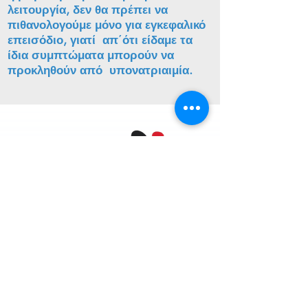
λειτουργία, δεν θα πρέπει να
πιθανολογούμε μόνο για εγκεφαλικό
επεισόδιο, γιατί απ΄ότι είδαμε τα
ίδια συμπτώματα μπορούν να
προκληθούν από υπονατριαιμία.
Μπέλλος Νικόλαος MD
Ειδικός Παθολόγος
ΣΥΝΕΡΓΑΣΙΕΣ:
ΕΠΕΙΓΟΝΤΑ.gr
Καλέστε στο Ιατρείο
210 3417554