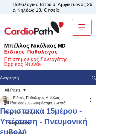
Παθολογικό Ιατρείο: Αμφικτύονος 26
& Νηλέως 13, Θησείο
Μπέλλος Νικόλαος
MD
Ειδικός Παθολόγος
Επιστημονικός Συνεργάτης
Ερρίκος Ντυνάν
Ανάρτηση
All Posts
Ειδικός Παθολόγος Μπέλλος
All Posts
26 Δεκ 2017
διαβάστηκε 1 λεπτά
Περιστατικά 15μέρου -
Βιταμίνες και Υγεία
Υπέρταση - Πνευμονική
Ηλεκτρολύτες
εμβολή
Παθολογία