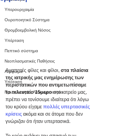
Υπερουριχαιμία
Ουροποιητικό Σύστημα
Θρομβοεμβολική Νόσος
Υπέρταση
Πεπτικό σύστημα
Νεοπλασματικές Παθήσεις
Αγαπητές φίλες και φίλοι, 
στα πλαίσια 
Λέμφωμα
της ιατρικής μας ενημέρωσης των 
Υπόταση
περιστατικών που αντιμετωπίσαμε 
το τελευταίο 15μερο 
στο ιατρείο μας,
Πρωτεϊνουρία, Λευκωματουρία
πρέπει να τονίσουμε ιδιαίτερα ότι λόγω 
του κρύου είχαμε 
πολλές υπερτασικές 
κρίσεις
 ακόμα και σε άτομα που δεν 
γνώριζαν ότι ήταν υπερτασικά.
Το κρύο αυξάνει τον σπασμό των 