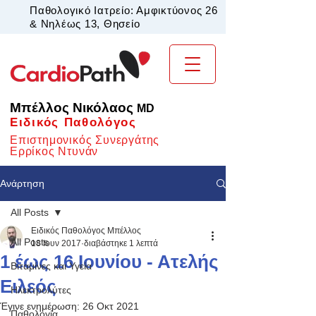
Παθολογικό Ιατρείο: Αμφικτύονος 26
& Νηλέως 13, Θησείο
Μπέλλος Νικόλαος
MD
Ειδικός Παθολόγος
Επιστημονικός Συνεργάτης
Ερρίκος Ντυνάν
Ανάρτηση
All Posts
Ειδικός Παθολόγος Μπέλλος
All Posts
18 Ιουν 2017
διαβάστηκε 1 λεπτά
1 έως 16 Ιουνίου - Ατελής
Βιταμίνες και Υγεία
Ειλεός
Ηλεκτρολύτες
Έγινε ενημέρωση:
26 Οκτ 2021
Παθολογία