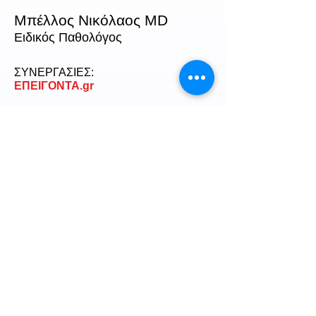
Μπέλλος Νικόλαος MD
Ειδικός Παθολόγος
ΣΥΝΕΡΓΑΣΙΕΣ:
ΕΠΕΙΓΟΝΤΑ.gr
Καλέστε στο Ιατρείο
210 3417554
Καλέστε τον Γιατρό
6936 162438
Στείλτε email
pathologos.mpellos@gmail.com
ΙΑΤΡΕΙΟ:
Ιατρείο Πετράλωνα - Θησείο:
Αμφικτύονος 26 & Νηλέως 13,
τκ.11851