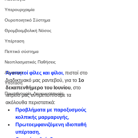
Υπερουριχαιμία
Ουροποιητικό Σύστημα
Θρομβοεμβολική Νόσος
Υπέρταση
Πεπτικό σύστημα
Νεοπλασματικές Παθήσεις
Λέμφωμα
Αγαπητοί φίλες και φίλοι, 
πιστοί στο 
διαδικτυακό μας ραντεβού, για το 
1ο 
Υπόταση
δεκαπενθήμερο του Ιουνίου
, στο 
Πρωτεϊνουρία, Λευκωματουρία
ιατρείο μας αντιμετωπίσαμε τα 
ακόλουθα περιστατικά:  
Προβλήματα με παροξυσμούς 
κολπικής μαρμαρυγής, 
Πρωτοεμφανιζόμενη ιδιοπαθή 
υπέρταση, 