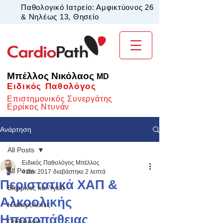
Παθολογικό Ιατρείο: Αμφικτύονος 26
& Νηλέως 13, Θησείο
Μπέλλος Νικόλαος
MD
Ειδικός Παθολόγος
Επιστημονικός Συνεργάτης
Ερρίκος Ντυνάν
Ανάρτηση
All Posts
Ειδικός Παθολόγος Μπέλλος
All Posts
4 Δεκ 2017
διαβάστηκε 2 λεπτά
Περιστατικά ΧΑΠ &
Βιταμίνες και Υγεία
Αλκοολικής
Ηλεκτρολύτες
Ηπατοπάθειας
Παθολογία