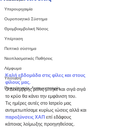
Υπερουριχαιμία
Ουροποιητικό Σύστημα
Θρομβοεμβολική Νόσος
Υπέρταση
Πεπτικό σύστημα
Νεοπλασματικές Παθήσεις
Λέμφωμα
Καλή εβδομάδα στις φίλες και στους 
Υπόταση
φίλους μας. 
Πρωτεϊνουρία, Λευκωματουρία
Ο Δεκέμβρης μόλις μπήκε και σιγά σιγά 
το κρύο θα κάνει την εμφάνιση του.
Τις ημέρες αυτές στο Ιατρείο μας 
αντιμετωπίσαμε κυρίως ιώσεις αλλά και
παροξύνσεις ΧΑΠ 
επί εδάφους 
κάποιας λοίμωξης προηγηθείσας.