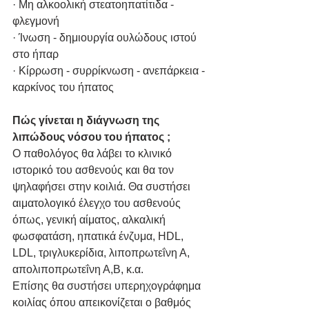
· Μη αλκοολική στεατοηπατίτιδα - 
φλεγμονή
· Ίνωση - δημιουργία ουλώδους ιστού 
στο ήπαρ 
· Κίρρωση - συρρίκνωση - ανεπάρκεια - 
καρκίνος του ήπατος
Πώς γίνεται η διάγνωση της 
λιπώδους νόσου του ήπατος ;
Ο παθολόγος θα λάβει το κλινικό 
ιστορικό του ασθενούς και θα τον 
ψηλαφήσει στην κοιλιά. Θα συστήσει 
αιματολογικό έλεγχο του ασθενούς 
όπως, γενική αίματος, αλκαλική 
φωσφατάση, ηπατικά ένζυμα, HDL, 
LDL, τριγλυκερίδια, λιποπρωτεΐνη Α, 
απολιποπρωτεΐνη Α,Β, κ.α.
Επίσης θα συστήσει υπερηχογράφημα 
κοιλίας όπου απεικονίζεται ο βαθμός 