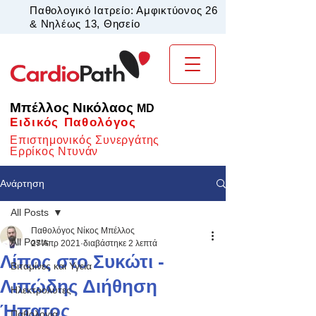
Παθολογικό Ιατρείο: Αμφικτύονος 26
& Νηλέως 13, Θησείο
Μπέλλος Νικόλαος
MD
Ειδικός Παθολόγος
Επιστημονικός Συνεργάτης
Ερρίκος Ντυνάν
Ανάρτηση
All Posts
Παθολόγος Νίκος Μπέλλος
All Posts
27 Απρ 2021
διαβάστηκε 2 λεπτά
Λίπος στο Συκώτι -
Βιταμίνες και Υγεία
Λιπώδης Διήθηση
Ηλεκτρολύτες
Ήπατος
Παθολογία