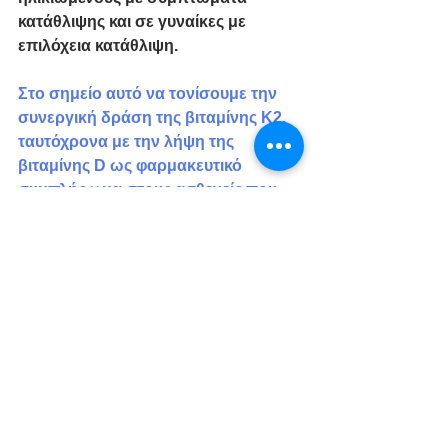
κατάθλιψης και σε γυναίκες με 
επιλόχεια κατάθλιψη.​
Στο σημείο αυτό να τονίσουμε την 
συνεργική δράση της βιταμίνης K2, 
ταυτόχρονα με την λήψη της 
βιταμίνης D ως φαρμακευτικό 
συμπλήρωμα στους ασθενείς που 
την χρειάζονται. 
Εν κατακλείδι, πρέπει να πούμε ότι 
επειδή πολλές παθολογικές 
καταστάσεις υποκρύπτονται πίσω από 
μία πιθανή έλλειψη βιταμίνης D, 
ωφέλιμο είναι ο κάθε ασθενής ή 
ενδιαφερόμενος, να ζητά πάντα από τον 
γιατρό του, έναν εργαστηριακό έλεγχο 
των τιμών της βιταμίνης D.​