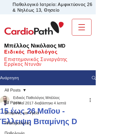
Παθολογικό Ιατρείο: Αμφικτύονος 26
& Νηλέως 13, Θησείο
Μπέλλος Νικόλαος
MD
Ειδικός Παθολόγος
Επιστημονικός Συνεργάτης
Ερρίκος Ντυνάν
Ανάρτηση
All Posts
Ειδικός Παθολόγος Μπέλλος
All Posts
26 Μαΐ 2017
διαβάστηκε 4 λεπτά
15 έως 26 Μαΐου -
Βιταμίνες και Υγεία
Έλλειψη Βιταμίνης D
Ηλεκτρολύτες
Παθολογία