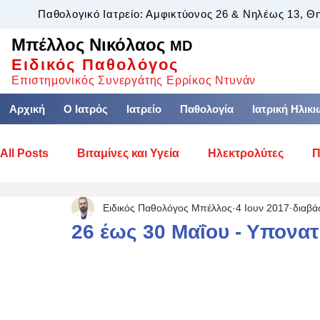
Παθολογικό Ιατρείο: Αμφικτύονος 26 & Νηλέως 13, Θ
Μπέλλος Νικόλαος
MD
Ειδικός Παθολόγος
Επιστημονικός Συνεργάτης Ερρίκος Ντυνάν
Αρχική
Ο Ιατρός
Ιατρείο
Παθολογία
Ιατρική Ηλικ
All Posts
Βιταμίνες και Υγεία
Ηλεκτρολύτες
Π
Ειδικός Παθολόγος Μπέλλος
4 Ιουν 2017
διαβά
Ουροποιητικό Σύστημα
Θρομβοεμβολική Νόσος
26 έως 30 Μαΐου - Υπονατ
Νεοπλασματικές Παθήσεις
Λέμφωμα
Υπότα