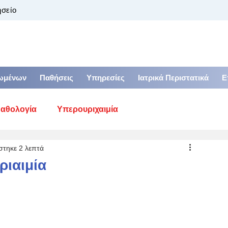
ησείο
ιωμένων
Παθήσεις
Υπηρεσίες
Ιατρικά Περιστατικά
Ε
αθολογία
Υπερουριχαιμία
στηκε 2 λεπτά
Υπέρταση
Πεπτικό σύστημα
ριαιμία
ση
Πρωτεϊνουρία, Λευκωματουρία