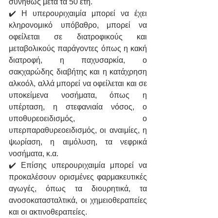
συνήθως μετά τα 50 έτη. 
✔️ Η υπερουριχαιμία μπορεί να έχει 
κληρονομικό υπόβαθρο, μπορεί να 
οφείλεται σε διατροφικούς και 
μεταβολικούς παράγοντες όπως η κακή 
διατροφή, η παχυσαρκία, ο 
σακχαρώδης διαβήτης και η κατάχρηση 
αλκοόλ, αλλά μπορεί να οφείλεται και σε 
υποκείμενα νοσήματα, όπως η 
υπέρταση, η στεφανιαία νόσος, ο 
υποθυρεοειδισμός, ο 
υπερπαραθυρεοειδισμός, οι αναιμίες, η 
ψωρίαση, η αιμόλυση, τα νεφρικά 
νοσήματα, κ.α.
✔️ Επίσης υπερουριχαιμία μπορεί να 
προκαλέσουν ορισμένες φαρμακευτικές 
αγωγές, όπως τα διουρητικά, τα 
ανοσοκατασταλτικά, οι χημειοθεραπείες 
και οι ακτινοθεραπείες.