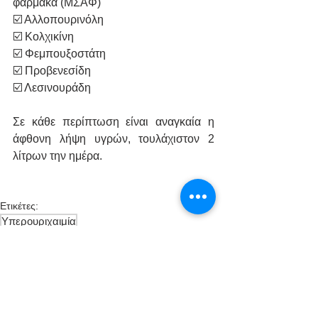
φάρμακα (ΜΣΑΦ)
☑️ Αλλοπουρινόλη
☑️ Κολχικίνη
☑️ Φεμπουξοστάτη
☑️ Προβενεσίδη
☑️ Λεσινουράδη
Σε κάθε περίπτωση είναι αναγκαία η 
άφθονη λήψη υγρών, τουλάχιστον 2 
λίτρων την ημέρα.
Ετικέτες:
Υπερουριχαιμία
Υπερουριχαιμία