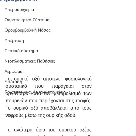
Υπερουριχαιμία
Ουροποιητικό Σύστημα
Θρομβοεμβολική Νόσος
Υπέρταση
Πεπτικό σύστημα
Νεοπλασματικές Παθήσεις
Λέμφωμα
Το ουρικό οξύ αποτελεί φυσιολογικό 
Υπόταση
συστατικό που παράγεται στον 
Πρωτεϊνουρία, Λευκωματουρία
οργανισμό κατά τον μεταβολισμό των 
πουρινών που περιέχονται στις τροφές. 
Το ουρικό οξύ αποβάλλεται από τους 
νεφρούς μέσω της ουρικής οδού. 
Τα ανώτερα όρια του ουρικού οξέος 