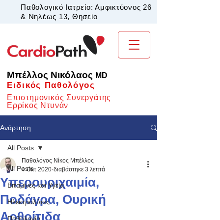
Παθολογικό Ιατρείο: Αμφικτύονος 26
& Νηλέως 13, Θησείο
Μπέλλος Νικόλαος
MD
Ειδικός Παθολόγος
Επιστημονικός Συνεργάτης
Ερρίκος Ντυνάν
Ανάρτηση
All Posts
Παθολόγος Νίκος Μπέλλος
All Posts
4 Οκτ 2020
διαβάστηκε 3 λεπτά
Υπερουριχαιμία,
Βιταμίνες και Υγεία
Ποδάγρα, Ουρική
Ηλεκτρολύτες
Αρθρίτιδα
Παθολογία