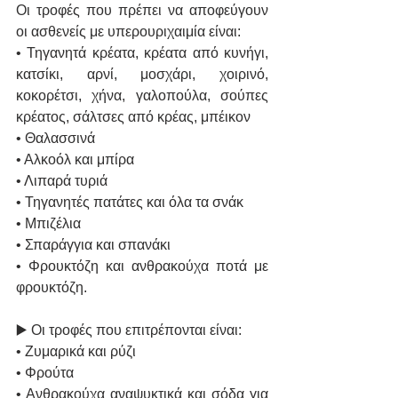
Οι τροφές που πρέπει να αποφεύγουν 
οι ασθενείς με υπερουριχαιμία είναι:
• Τηγανητά κρέατα, κρέατα από κυνήγι, 
κατσίκι, αρνί, μοσχάρι, χοιρινό, 
κοκορέτσι, χήνα, γαλοπούλα, σούπες 
κρέατος, σάλτσες από κρέας, μπέικον
• Θαλασσινά
• Αλκοόλ και μπίρα
• Λιπαρά τυριά
• Τηγανητές πατάτες και όλα τα σνάκ
• Μπιζέλια
• Σπαράγγια και σπανάκι
• Φρουκτόζη και ανθρακούχα ποτά με 
φρουκτόζη.
▶️ Οι τροφές που επιτρέπονται είναι:
• Ζυμαρικά και ρύζι
• Φρούτα
• Ανθρακούχα αναψυκτικά και σόδα για 