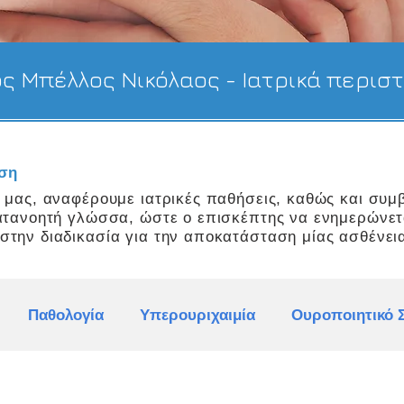
ος Μπέλλος Νικόλαος - Ιατρικά περισ
ωση
ς μας, αναφέρουμε ιατρικές παθήσεις, καθώς και
συμ
κατανοητή γλώσσα, ώστε ο επισκέπτης να ενημερώνετ
στην διαδικασία για την αποκατάσταση μίας ασθένεια
Παθολογία
Υπερουριχαιμία
Ουροποιητικό 
ατικές Παθήσεις
Λέμφωμα
Υπόταση
Πρωτε