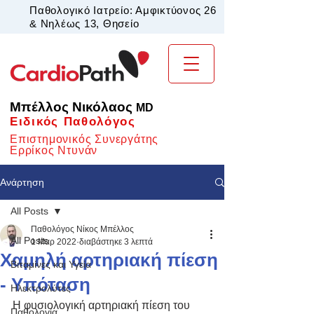
Παθολογικό Ιατρείο: Αμφικτύονος 26
& Νηλέως 13, Θησείο
Μπέλλος Νικόλαος
MD
Ειδικός Παθολόγος
Επιστημονικός Συνεργάτης
Ερρίκος Ντυνάν
Ανάρτηση
All Posts
Παθολόγος Νίκος Μπέλλος
All Posts
1 Μαρ 2022
διαβάστηκε 3 λεπτά
Χαμηλή αρτηριακή πίεση
Βιταμίνες και Υγεία
- Υπόταση
Ηλεκτρολύτες
Η φυσιολογική αρτηριακή πίεση του 
Παθολογία