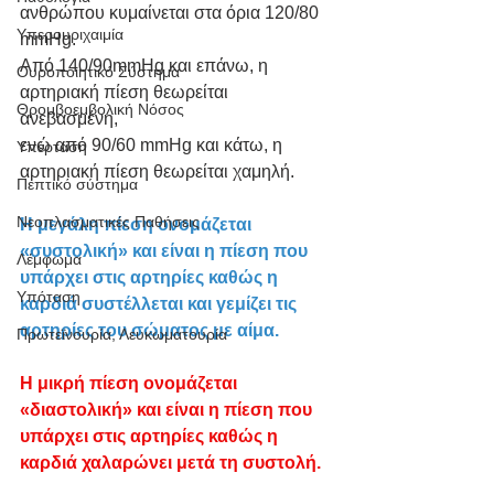
ανθρώπου κυμαίνεται στα όρια 120/80 
Υπερουριχαιμία
mmHg.
Από 140/90mmHg και επάνω, η 
Ουροποιητικό Σύστημα
αρτηριακή πίεση θεωρείται 
Θρομβοεμβολική Νόσος
ανεβασμένη, 
ενώ από 90/60 mmHg και κάτω, η 
Υπέρταση
αρτηριακή πίεση θεωρείται χαμηλή. 
Πεπτικό σύστημα
Νεοπλασματικές Παθήσεις
Η μεγάλη πίεση ονομάζεται 
«συστολική» και είναι η πίεση που 
Λέμφωμα
υπάρχει στις αρτηρίες καθώς η 
Υπόταση
καρδιά συστέλλεται και γεμίζει τις 
αρτηρίες του σώματος με αίμα. 
Πρωτεϊνουρία, Λευκωματουρία
Η μικρή πίεση ονομάζεται 
«διαστολική» και είναι η πίεση που 
υπάρχει στις αρτηρίες καθώς η 
καρδιά χαλαρώνει μετά τη συστολή.