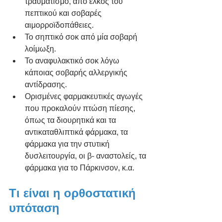
τραυματισμό, από έλκος του 
πεπτικού και σοβαρές 
αιμορροϊδοπάθειες.
Το σηπτικό σοκ από μία σοβαρή 
λοίμωξη.
Το αναφυλακτικό σοκ λόγω 
κάποιας σοβαρής αλλεργικής 
αντίδρασης.
Ορισμένες φαρμακευτικές αγωγές 
που προκαλούν πτώση πίεσης, 
όπως τα διουρητικά και τα 
αντικαταθλιπτικά φάρμακα, τα 
φάρμακα για την στυτική 
δυσλειτουργία, οι β- αναστολείς, τα 
φάρμακα για το Πάρκινσον, κ.α.
Τι είναι η ορθοστατική 
υπόταση