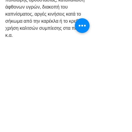
άφθονων υγρών, διακοπή του 
καπνίσματος, αργές κινήσεις κατά το 
σήκωμα από την καρέκλα ή το κρεβάτι, 
χρήση καλτσών συμπίεσης στα πόδια, 
κ.α.
Σε κάθε περίπτωση, όταν ο ασθενής 
αντιμετωπίζει προβλήματα χαμηλής 
αρτηριακής πίεσης, θα πρέπει να 
απευθύνεται στον παθολόγο του, ο 
οποίος θα δώσει αποτελεσματική 
λύση στο πρόβλημα του.
Υπόταση