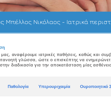
ος Μπέλλος Νικόλαος - Ιατρικά περισ
ωση
ς μας, αναφέρουμε ιατρικές παθήσεις, καθώς και
συμ
κατανοητή γλώσσα, ώστε ο επισκέπτης να ενημερώνετ
στην διαδικασία για την αποκατάσταση μίας ασθένεια
Παθολογία
Υπερουριχαιμία
Ουροποιητικό 
ατικές Παθήσεις
Λέμφωμα
Υπόταση
Πρωτε